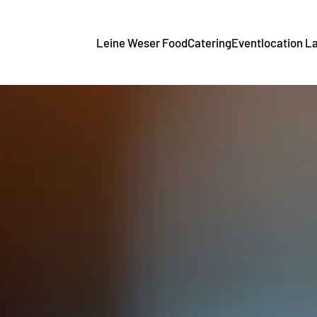
Leine Weser Food
Catering
Eventlocation L